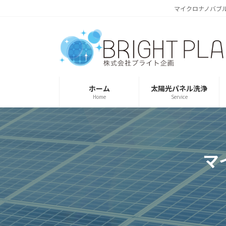
コ
ナ
マイクロナノバブ
ン
ビ
テ
ゲ
ン
ー
ツ
シ
へ
ョ
ス
ン
ホーム
太陽光パネル洗浄
キ
に
Home
Service
ッ
移
プ
動
マ