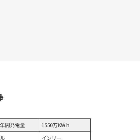
浄
年間発電量
1550万KWｈ
ル
インリー