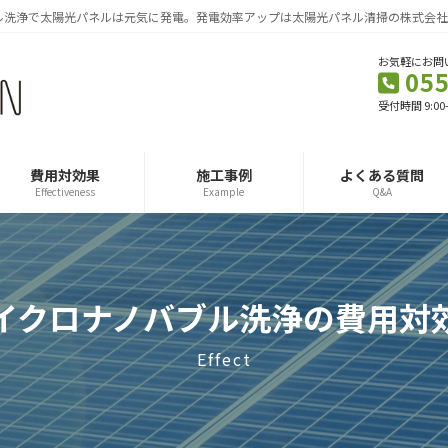
ル洗浄で太陽光パネルは元気に発電。発電効率アップは太陽光パネル清掃の株式会社
お気軽にお問
055
受付時間 9:00
費用対効果
施工事例
よくある質問
Effectiveness
Example
Q&A
イクロナノバブル洗浄の費用対
Effect