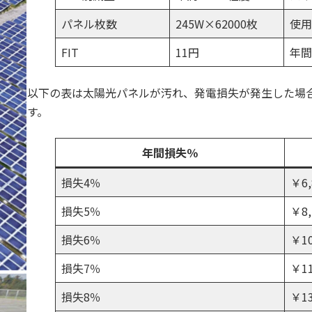
パネル枚数
245W×62000枚
使用
FIT
11円
年間
以下の表は太陽光パネルが汚れ、発電損失が発生した場
す。
年間損失％
損失4％
￥6,
損失5％
￥8,
損失6％
￥10
損失7％
￥11
損失8％
￥13